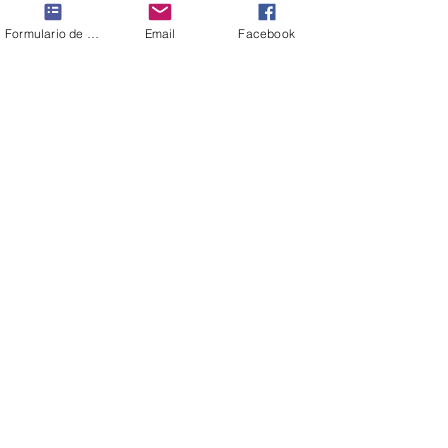
Archivo
Formulario de contacto
Email
Facebook
enero de 2026
(1)
1 entrada
diciembre de 2025
(1)
1 entrada
septiembre de 2016
(1)
1 entrada
Buscar por tags
No hay etiquetas aún.
Síguenos
© 2025 by Q10consultores