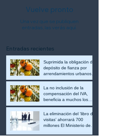
Vuelve pronto
Una vez que se publiquen
entradas, las verás aquí.
Entradas recientes
Suprimida la obligación del
depósito de fianza por
arrendamientos urbanos
en Andalucía.
La no inclusión de la
compensación del IVA,
beneficia a muchos los
agricultores y ganaderos
que podrán seguir
La eliminación del ‘libro de
tributando en este régimen
visitas’ ahorrará 700
especial R.E.A.G.P.
millones El Ministerio de
Trabajo decretó ayer